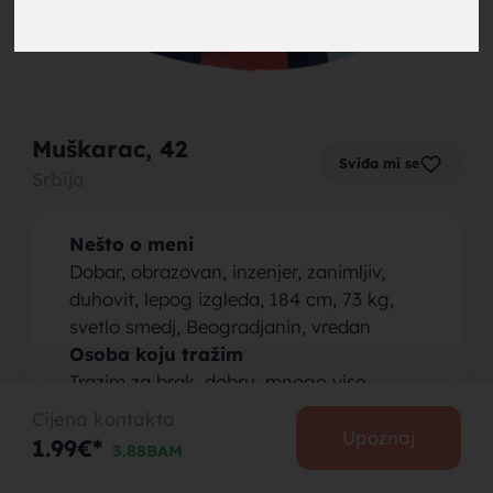
brak,
Muškarac
, 42
Sviđa mi se
Srbija
muskarci
Nešto o meni
Dobar, obrazovan, inzenjer, zanimljiv,
duhovit, lepog izgleda, 184 cm, 73 kg,
svetlo smedj, Beogradjanin, vredan
Osoba koju tražim
za brak,
Trazim za brak, dobru, mnogo vise
nasmejanu nego nerasapolozenu,
Cijena kontakta
srednja ili visoka skolaska sprema, svetlo
Upoznaj
1.99€*
3.88BAM
smedju, plavusu ili satiranu, oko 30g,
oko 175cm, lepu, lepo gradjenu, vrednu,