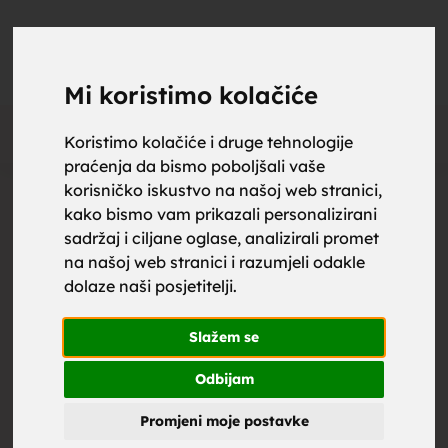
upoznaj
UPOZNAJ
0
Objavi
ZA BRAK
Mi koristimo kolačiće
Oglas
Koristimo kolačiće i druge tehnologije
praćenja da bismo poboljšali vaše
za brak,
korisničko iskustvo na našoj web stranici,
kako bismo vam prikazali personalizirani
sadržaj i ciljane oglase, analizirali promet
na našoj web stranici i razumjeli odakle
dolaze naši posjetitelji.
zene za
Slažem se
Odbijam
Promjeni moje postavke