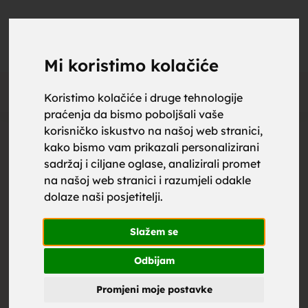
upoznaj
UPOZNAJ
0
Objavi
ZA BRAK
Mi koristimo kolačiće
Oglas
Koristimo kolačiće i druge tehnologije
praćenja da bismo poboljšali vaše
za brak,
korisničko iskustvo na našoj web stranici,
kako bismo vam prikazali personalizirani
sadržaj i ciljane oglase, analizirali promet
na našoj web stranici i razumjeli odakle
dolaze naši posjetitelji.
zene za
Slažem se
Odbijam
Promjeni moje postavke