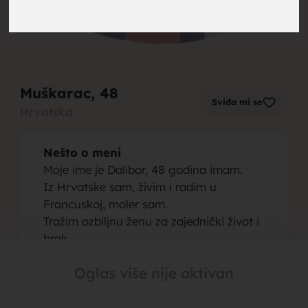
brak,
Muškarac
, 48
Sviđa mi se
Hrvatska
muskarci
Nešto o meni
Moje ime je Dalibor, 48 godina imam.
Iz Hrvatske sam, živim i radim u
Francuskoj, moler sam.
Tražim ozbiljnu ženu za zajednički život i
za brak,
brak.
Viber//WhatsApp
Oglas više nije aktivan
Osoba koju tražim
Tražim slobodnu ženu od 30 do 50
godina, koja je spremna da živi samnom,