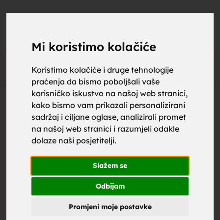
upoznaj
UPOZNAJ
0
Objavi
ZA BRAK
Mi koristimo kolačiće
Oglas
Koristimo kolačiće i druge tehnologije
praćenja da bismo poboljšali vaše
za brak,
korisničko iskustvo na našoj web stranici,
kako bismo vam prikazali personalizirani
sadržaj i ciljane oglase, analizirali promet
na našoj web stranici i razumjeli odakle
dolaze naši posjetitelji.
zene za
Slažem se
Odbijam
Promjeni moje postavke