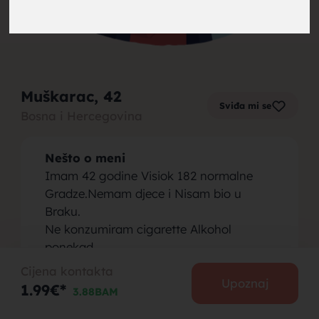
brak,
Muškarac
, 42
Sviđa mi se
Bosna i Hercegovina
muskarci
Nešto o meni
Imam 42 godine Visiok 182 normalne
Gradze.Nemam djece i Nisam bio u
Braku.
Ne konzumiram cigarette Alkohol
za brak,
ponekad.
Zivim i Radim u njemackoj.
Cijena kontakta
Osoba koju tražim
Upoznaj
1.99€*
3.88BAM
Trazim da upoznamo iskrenu Djevojku ili
Zenu od 30-40 godina normalne gradze