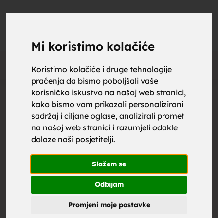
upoznaj
UPOZNAJ
0
Objavi
ZA BRAK
Mi koristimo kolačiće
Oglas
Koristimo kolačiće i druge tehnologije
praćenja da bismo poboljšali vaše
za brak,
korisničko iskustvo na našoj web stranici,
kako bismo vam prikazali personalizirani
sadržaj i ciljane oglase, analizirali promet
na našoj web stranici i razumjeli odakle
dolaze naši posjetitelji.
zene za
Slažem se
Odbijam
Promjeni moje postavke