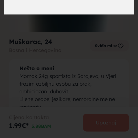
brak,
Muškarac
, 24
Sviđa mi se
Bosna i Hercegovina
muskarci
Nešto o meni
Momak 24g sportista iz Sarajeva, u Vjeri
trazim ozbiljnu osobu za brak,
ambiciozan, duhovit,
Lijene osobe, jezikare, nemoralne me ne
za brak,
zanimaju
062
Cijena kontakta
Osoba koju tražim
Upoznaj
1.99€*
3.88BAM
Radna,blaga,nježna, ženstvena,
porodicna žena, najvažnije vjernica