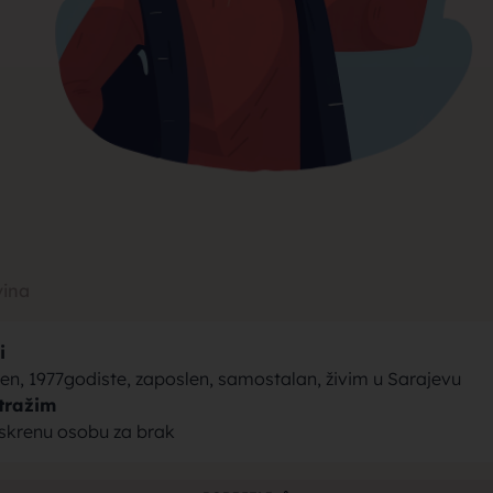
rak, traži
jke za bra
vina
i
brak sa se
kren, 1977godiste, zaposlen, samostalan, živim u Sarajevu
tražim
 iskrenu osobu za brak