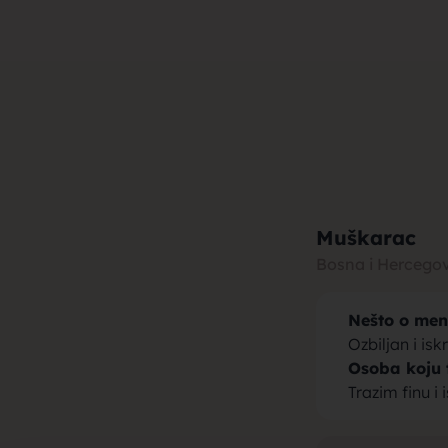
muza za b
brak, devo
Muškarac
Bosna i Hercego
Nešto o men
momci za 
Ozbiljan i is
Osoba koju 
Trazim finu i