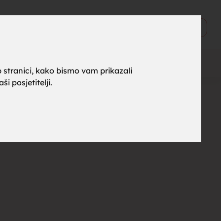
ne za
0
Objavi
 stranici, kako bismo vam prikazali
i posjetitelji.
rak,
, tražim