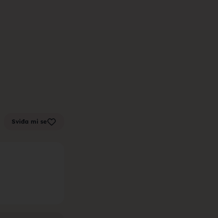
m zenu za
k sa sela,
Sviđa mi se
la, trazim