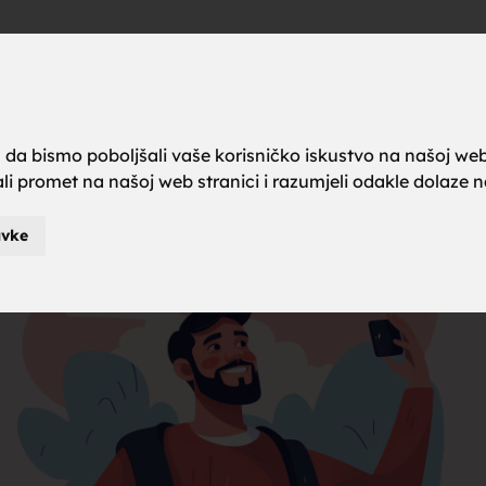
a brak, ze
Oglas
a da bismo poboljšali vaše korisničko iskustvo na našoj web
rali promet na našoj web stranici i razumjeli odakle dolaze naš
karci za b
avke
je za brak