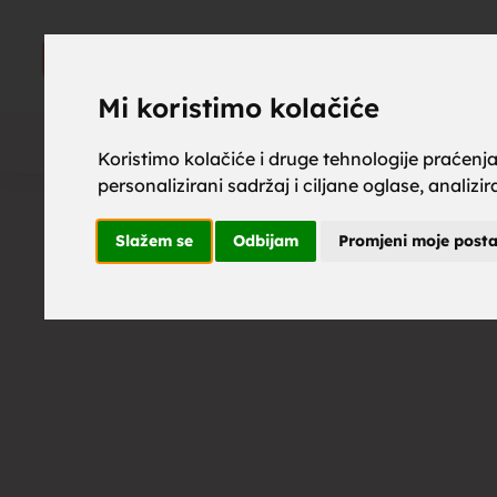
upoznaj z
UPOZNAJ
ZA BRAK
Mi koristimo kolačiće
Koristimo kolačiće i druge tehnologije praćenj
personalizirani sadržaj i ciljane oglase, analizi
brak, mus
Slažem se
Odbijam
Promjeni moje post
upoznavan