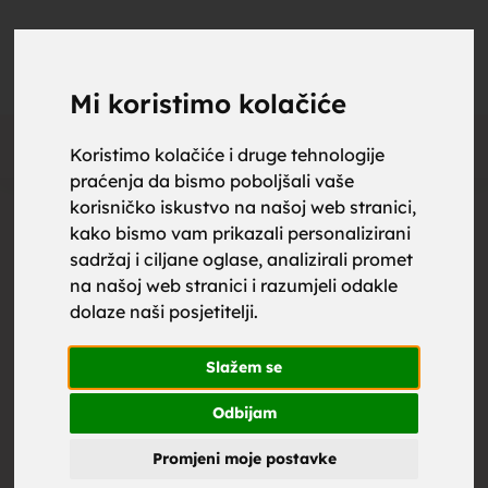
upoznaj
UPOZNAJ
0
Objavi
ZA BRAK
Mi koristimo kolačiće
Oglas
Koristimo kolačiće i druge tehnologije
praćenja da bismo poboljšali vaše
za brak,
korisničko iskustvo na našoj web stranici,
kako bismo vam prikazali personalizirani
sadržaj i ciljane oglase, analizirali promet
na našoj web stranici i razumjeli odakle
dolaze naši posjetitelji.
zene za
Slažem se
Odbijam
Promjeni moje postavke