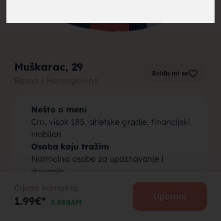
brak,
Muškarac
, 29
Sviđa mi se
Bosna i Hercegovina
muskarci
Nešto o meni
Crn, visok 185, atletske gradje, financijski
stabilan
Osoba koju tražim
Normalna osoba za upoznavanje i
za brak,
druzenje
Cijena kontakta
Upoznaj
1.99€*
3.88BAM
PODIJELI