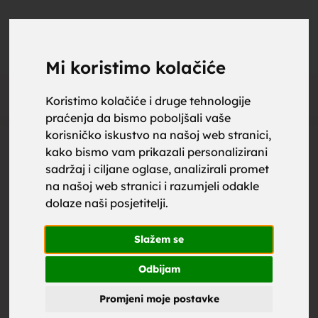
upoznaj
UPOZNAJ
0
Objavi
ZA BRAK
Mi koristimo kolačiće
Oglas
Koristimo kolačiće i druge tehnologije
praćenja da bismo poboljšali vaše
za brak,
korisničko iskustvo na našoj web stranici,
kako bismo vam prikazali personalizirani
sadržaj i ciljane oglase, analizirali promet
na našoj web stranici i razumjeli odakle
dolaze naši posjetitelji.
zene za
Slažem se
Odbijam
Promjeni moje postavke