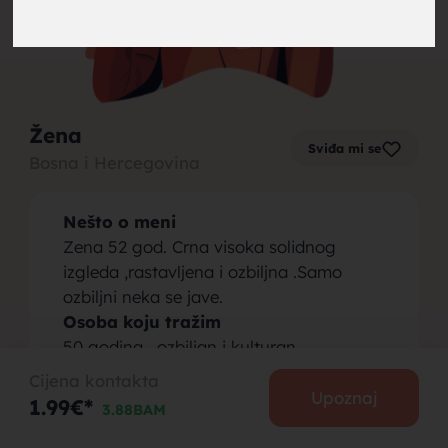
brak,
Žena
Sviđa mi se
Bosna i Hercegovina
muskarci
Nešto o meni
Zena 52 god. Crna visoka solidnog
izgleda ,rastavljena i ozbiljna .Samo
ozbiljni neka se jave.
Osoba koju tražim
za brak,
50 godina , ozbiljan i kulturan.
Cijena kontakta
Upoznaj
1.99€*
3.88BAM
PODIJELI