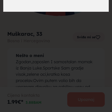
brak,
Muškarac
, 33
Sviđa mi se
Bosna i Hercegovina
muskarci
Nešto o meni
Zgodan,zaposlen I samostalan momak
iz Banja Luke.Sportske Sam gradje
visok,zelene oci,kratka kosa
procelav.Ovim putem volio bih da
za brak,
upoznam djevojku za ozbiljnu vezu od
29-37 godina!
Cijena kontakta
Osoba koju tražim
Upoznaj
1.99€*
3.88BAM
Ako postoji normalna zena-djevojka
moze I sa djetetom od 29-37