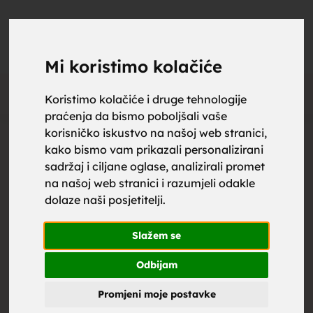
upoznaj
UPOZNAJ
0
Objavi
ZA BRAK
Mi koristimo kolačiće
Oglas
Koristimo kolačiće i druge tehnologije
praćenja da bismo poboljšali vaše
za brak,
korisničko iskustvo na našoj web stranici,
kako bismo vam prikazali personalizirani
sadržaj i ciljane oglase, analizirali promet
na našoj web stranici i razumjeli odakle
dolaze naši posjetitelji.
zene za
Slažem se
Odbijam
Promjeni moje postavke