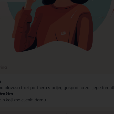
rak, traži
jke za bra
vina
i
brak sa se
 plavusa trazi partnera starijeg gospodina za lijepe trenut
tražim
din koji zna cijeniti damu