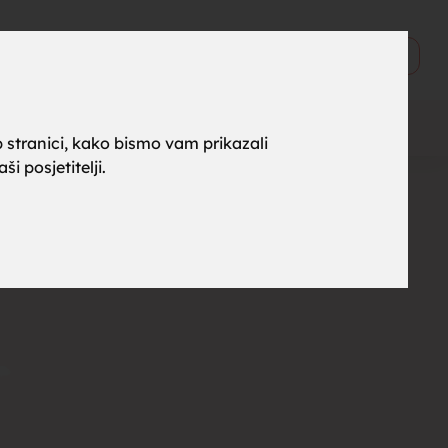
ne za
0
Objavi
 stranici, kako bismo vam prikazali
i posjetitelji.
rak,
, tražim