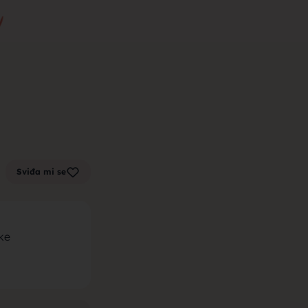
m zenu za
k sa sela,
Sviđa mi se
la, trazim
ke