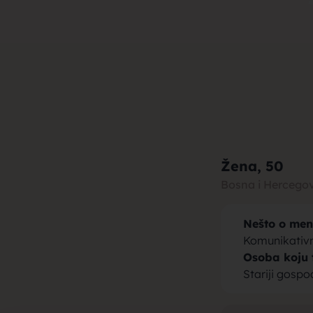
muza za b
brak, devo
Žena
, 50
Bosna i Hercego
Nešto o men
momci za 
Komunikativna
Osoba koju 
Stariji gospo