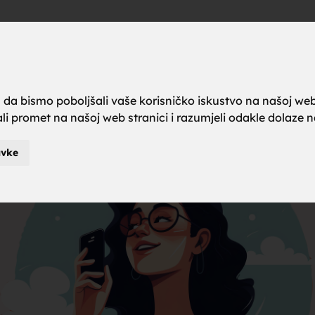
a brak, ze
Oglas
a da bismo poboljšali vaše korisničko iskustvo na našoj web
rali promet na našoj web stranici i razumjeli odakle dolaze naš
karci za b
avke
je za brak