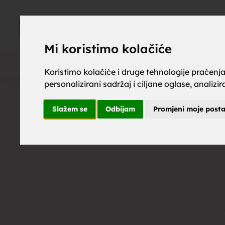
upoznaj z
UPOZNAJ
ZA BRAK
Mi koristimo kolačiće
Koristimo kolačiće i druge tehnologije praćenj
personalizirani sadržaj i ciljane oglase, analizi
brak, mus
Slažem se
Odbijam
Promjeni moje post
upoznavan