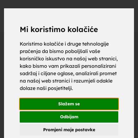
upoznaj
UPOZNAJ
0
Objavi
ZA BRAK
Mi koristimo kolačiće
Oglas
Koristimo kolačiće i druge tehnologije
praćenja da bismo poboljšali vaše
za brak,
korisničko iskustvo na našoj web stranici,
kako bismo vam prikazali personalizirani
sadržaj i ciljane oglase, analizirali promet
na našoj web stranici i razumjeli odakle
dolaze naši posjetitelji.
zene za
Slažem se
Odbijam
Promjeni moje postavke