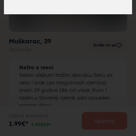
brak,
Muškarac
, 29
Sviđa mi se
Slovenija
muskarci
Nešto o meni
Selam alejkum tražim djevojku/ženu za
vezu i brak (po mogućnosti vjernica)
imam 29 godina 186 cm visok živim i
radim u Sloveniji vjernik sam razveden
za brak,
nemam djece
Osoba koju tražim
Cijena kontakta
Samo budi iskrena i svoja dalje ćemo se
Upoznaj
1.99€*
3.88BAM
dogovoriti