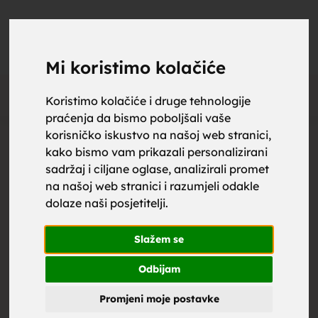
upoznaj
UPOZNAJ
0
Objavi
ZA BRAK
Mi koristimo kolačiće
Oglas
Koristimo kolačiće i druge tehnologije
praćenja da bismo poboljšali vaše
za brak,
korisničko iskustvo na našoj web stranici,
kako bismo vam prikazali personalizirani
sadržaj i ciljane oglase, analizirali promet
na našoj web stranici i razumjeli odakle
dolaze naši posjetitelji.
zene za
Slažem se
Odbijam
Promjeni moje postavke