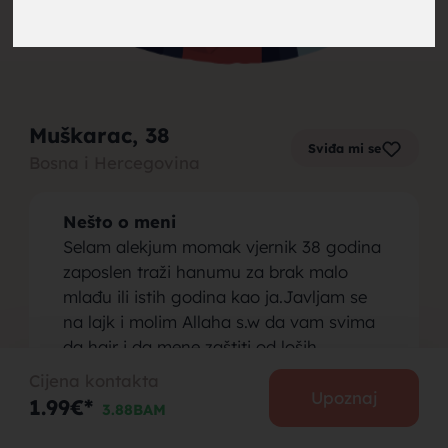
brak,
Muškarac
, 38
Sviđa mi se
Bosna i Hercegovina
muskarci
Nešto o meni
Selam alekjum momak vjernik 38 godina
zaposlen traži hanumu za brak malo
mlađu ili istih godina kao ja.Javljam se
na lajk i molim Allaha s.w da vam svima
za brak,
da hajr i da mene zaštiti od loših
komentara
Cijena kontakta
Osoba koju tražim
Upoznaj
1.99€*
3.88BAM
Tražim hanumu do 38 godina ili malo
mlađu da obavlja redovno namaz.Po