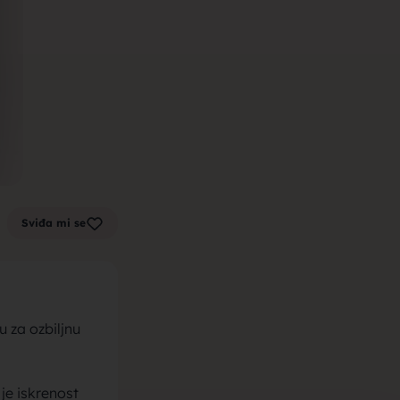
m zenu za
k sa sela,
Sviđa mi se
la, trazim
 za ozbiljnu
je iskrenost