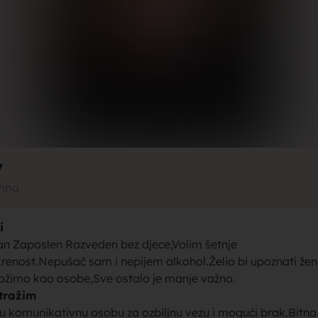
rak, traži
jke za bra
7
vina
i
brak sa se
n Zaposlen Razveden bez djece,Volim šetnje
renost.Nepušač sam i nepijem alkohol.Želio bi upoznati ženu
ložimo kao osobe,Sve ostalo je manje važno.
tražim
u komunikativnu osobu za ozbiljnu vezu i mogući brak.Bitna 