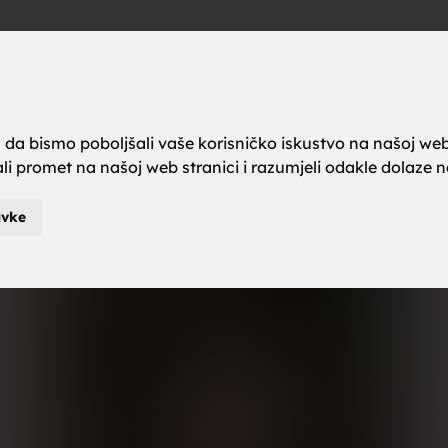
a brak, ze
Oglas
a da bismo poboljšali vaše korisničko iskustvo na našoj web
rali promet na našoj web stranici i razumjeli odakle dolaze naš
karci za b
avke
je za brak