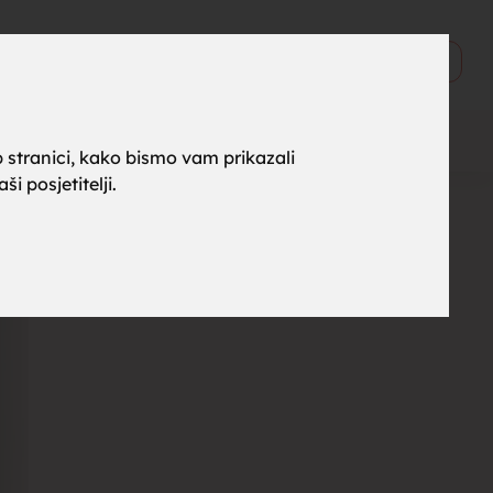
ne za
0
Objavi
 stranici, kako bismo vam prikazali
i posjetitelji.
rak,
, tražim