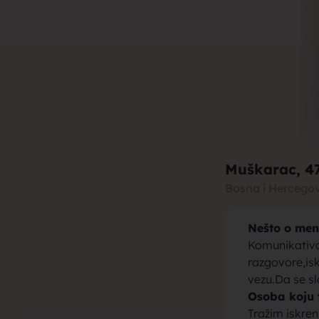
muza za b
brak, devo
Muškarac
, 4
Bosna i Hercego
Nešto o men
momci za 
Komunikativa
razgovore,isk
vezu.Da se s
Osoba koju 
Tražim iskren