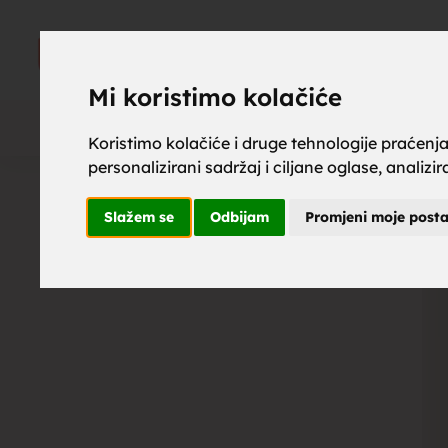
upoznaj z
UPOZNAJ
ZA BRAK
Mi koristimo kolačiće
Koristimo kolačiće i druge tehnologije praćenj
personalizirani sadržaj i ciljane oglase, analizi
brak, mus
Slažem se
Odbijam
Promjeni moje post
upoznavan