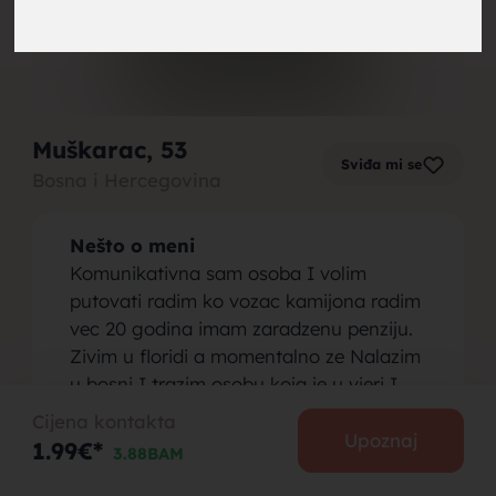
brak,
Muškarac
, 53
Sviđa mi se
Bosna i Hercegovina
muskarci
Nešto o meni
Komunikativna sam osoba I volim
putovati radim ko vozac kamijona radim
vec 20 godina imam zaradzenu penziju.
Zivim u floridi a momentalno ze Nalazim
za brak,
u bosni I trazim osobu koja je u vjeri I
pokrivena to mije zelja
Cijena kontakta
Osoba koju tražim
Upoznaj
1.99€*
3.88BAM
Trazim partnerku koja posture muza to je
sve sto trazim od nje