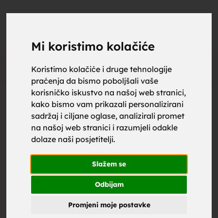
upoznaj
UPOZNAJ
0
Objavi
ZA BRAK
Mi koristimo kolačiće
Oglas
Koristimo kolačiće i druge tehnologije
praćenja da bismo poboljšali vaše
za brak,
korisničko iskustvo na našoj web stranici,
kako bismo vam prikazali personalizirani
sadržaj i ciljane oglase, analizirali promet
na našoj web stranici i razumjeli odakle
dolaze naši posjetitelji.
zene za
Slažem se
Odbijam
Promjeni moje postavke