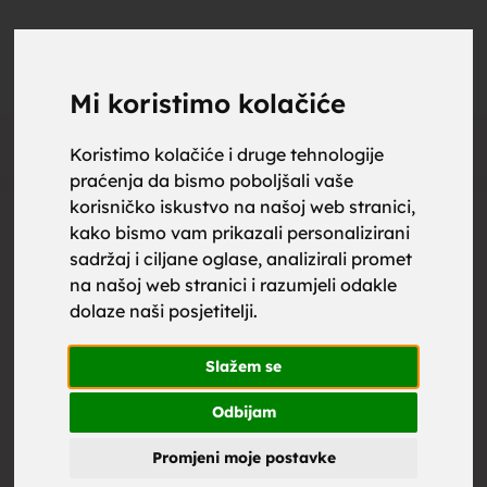
upoznaj
UPOZNAJ
0
Objavi
ZA BRAK
Mi koristimo kolačiće
Oglas
Koristimo kolačiće i druge tehnologije
praćenja da bismo poboljšali vaše
za brak,
korisničko iskustvo na našoj web stranici,
kako bismo vam prikazali personalizirani
sadržaj i ciljane oglase, analizirali promet
na našoj web stranici i razumjeli odakle
dolaze naši posjetitelji.
zene za
Slažem se
Odbijam
Promjeni moje postavke