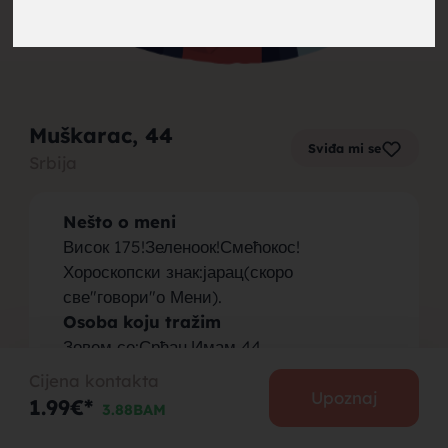
brak,
Muškarac
, 44
Sviđa mi se
Srbija
muskarci
Nešto o meni
Висок 175!Зеленоок!Смећокос!
Хороскопски знак:јарац(скоро
све"говори"о Мени).
Osoba koju tražim
za brak,
Зовем се:Срђан.Имам 44
године.Живим,у:Великој Плани(Србија)!
Cijena kontakta
Желео бих упознати,девојку која је
Upoznaj
1.99€*
3.88BAM
заиста спремна за брак.Девојка
какву,бих желео упознати:максимално