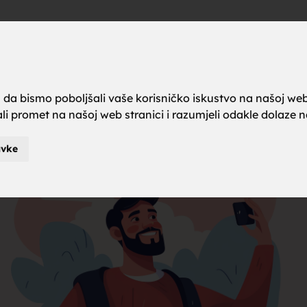
a brak, ze
Oglas
a da bismo poboljšali vaše korisničko iskustvo na našoj web
rali promet na našoj web stranici i razumjeli odakle dolaze naš
karci za b
avke
je za brak