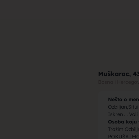
muza za b
brak, devo
Muškarac
, 4
Bosna i Hercego
Nešto o men
momci za 
Ozbiljan,Situ
Iskren ... Voli
Osoba koju 
Tražim Ozbiljn
POKUŠAJMO