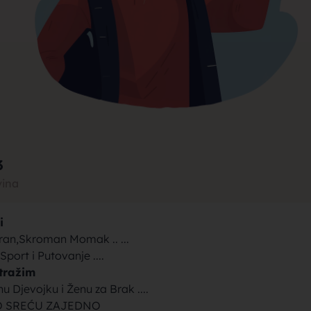
rak, traži
jke za bra
3
vina
i
brak sa se
iran,Skroman Momak .. ...
 Sport i Putovanje ....
tražim
u Djevojku i Ženu za Brak ....
 SREĆU ZAJEDNO