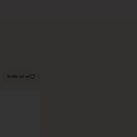
m zenu za
k sa sela,
Sviđa mi se
la, trazim