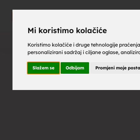
upoznaj z
UPOZNAJ
ZA BRAK
Mi koristimo kolačiće
Koristimo kolačiće i druge tehnologije praćenj
personalizirani sadržaj i ciljane oglase, analizi
brak, mus
Slažem se
Odbijam
Promjeni moje post
upoznavan