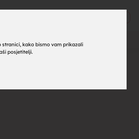
ne za
0
Objavi
 stranici, kako bismo vam prikazali
i posjetitelji.
rak,
, tražim