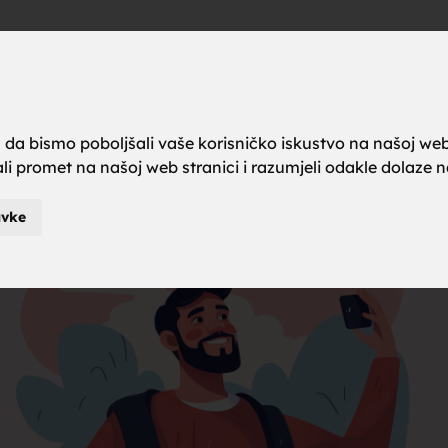
a brak, ze
Oglas
a da bismo poboljšali vaše korisničko iskustvo na našoj web
rali promet na našoj web stranici i razumjeli odakle dolaze naš
karci za b
avke
je za brak