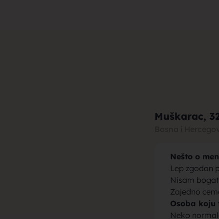
muza za b
brak, devo
Muškarac
, 3
Bosna i Hercego
Nešto o men
momci za 
Lep zgodan 
Nisam bogat 
Zajedno cemo
Osoba koju 
Neko normal