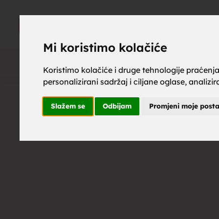
upoznaj z
UPOZNAJ
ZA BRAK
Mi koristimo kolačiće
Koristimo kolačiće i druge tehnologije praćenj
personalizirani sadržaj i ciljane oglase, analizi
brak, mus
Slažem se
Odbijam
Promjeni moje post
upoznavan