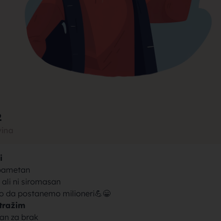
rak, traži
jke za bra
2
vina
i
brak sa se
pametan
ali ni siromasan
 da postanemo milioneri💪😁
tražim
an za brak