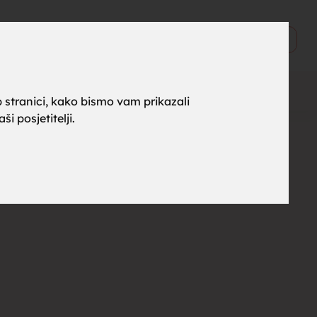
ne za
0
Objavi
 stranici, kako bismo vam prikazali
i posjetitelji.
rak,
, tražim