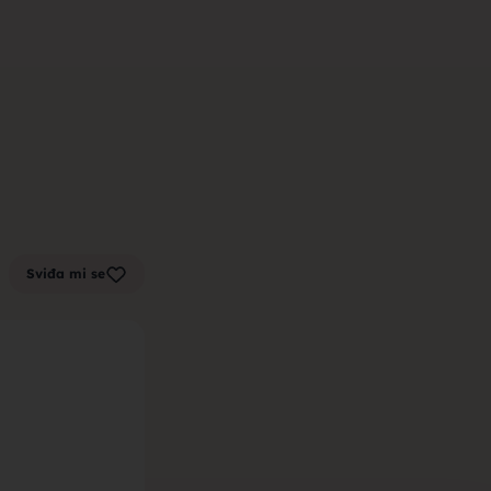
m zenu za
k sa sela,
Sviđa mi se
la, trazim