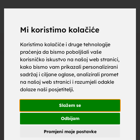
upoznaj
UPOZNAJ
0
Objavi
ZA BRAK
Mi koristimo kolačiće
Oglas
Koristimo kolačiće i druge tehnologije
praćenja da bismo poboljšali vaše
za brak,
korisničko iskustvo na našoj web stranici,
kako bismo vam prikazali personalizirani
sadržaj i ciljane oglase, analizirali promet
na našoj web stranici i razumjeli odakle
dolaze naši posjetitelji.
zene za
Slažem se
Odbijam
Promjeni moje postavke