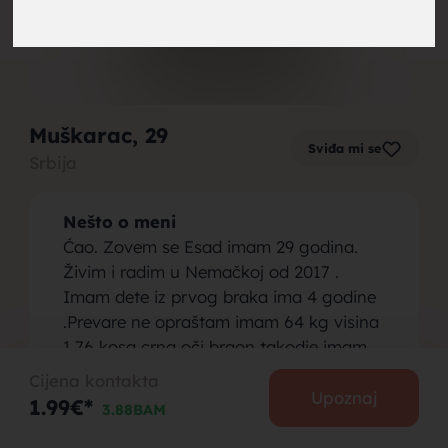
brak,
Muškarac
, 29
Sviđa mi se
Srbija
muskarci
Nešto o meni
Ćao. Zovem se Esad imam 29 godina.
Živim i radim u Nemačkoj od 2017 .
Imam dete iz prvog braka ima 4 godine
.Prevare ne opraštam imam 64 kg visina
za brak,
1,76 kosa crna oči braon takodje imam
dve tetovaže. Rođen sam u Novi Pazar.
Cijena kontakta
Osoba koju tražim
Upoznaj
1.99€*
3.88BAM
Tražim ženu do 30 godina lepota je
nebitna sa ili bez deteta .Bitno je