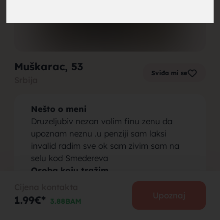
brak,
Muškarac
, 53
Sviđa mi se
Srbija
muskarci
Nešto o meni
Druzeljubiv nezan volim finu zenu da
upoznam neznu .u penziji sam laksi
invalid radim sve ok sam zivim sam na
selu kod Smedereva
za brak,
Osoba koju tražim
Finu neznu koja zna da voli i jos vise
Cijena kontakta
bude voljena koja voli selo bez dece do
Upoznaj
1.99€*
3.88BAM
55g ako takve ima nije bitno plava crna
smedja bitna mi je dusa