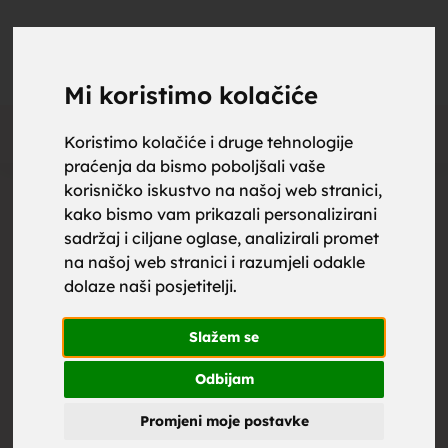
upoznaj
UPOZNAJ
0
Objavi
ZA BRAK
Mi koristimo kolačiće
Oglas
Koristimo kolačiće i druge tehnologije
praćenja da bismo poboljšali vaše
za brak,
korisničko iskustvo na našoj web stranici,
kako bismo vam prikazali personalizirani
sadržaj i ciljane oglase, analizirali promet
na našoj web stranici i razumjeli odakle
dolaze naši posjetitelji.
zene za
Slažem se
Odbijam
Promjeni moje postavke