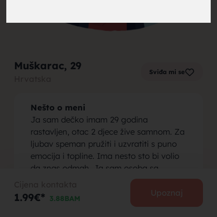
brak,
Muškarac
, 29
Sviđa mi se
Hrvatska
muskarci
Nešto o meni
Ja sam dečko imam 29 godina
rastavljen, otac 2 djece žive samnom. Za
ljubav speman pružiti i uzvratiti s puno
emocija i topline. Ima nesto sto bi volio
za brak,
da znas odmah. Ja sam osoba sa
invaliditetom potpuno psihički normalna
Cijena kontakta
zdrava osoba boluje od cerebralne
Upoznaj
1.99€*
3.88BAM
paralize ali nisamu kolicima potpuno
pokretan i samostalan bas kao i ti. Kao