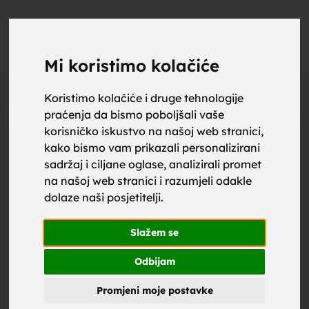
upoznaj
UPOZNAJ
0
Objavi
ZA BRAK
Mi koristimo kolačiće
Oglas
Koristimo kolačiće i druge tehnologije
praćenja da bismo poboljšali vaše
za brak,
korisničko iskustvo na našoj web stranici,
kako bismo vam prikazali personalizirani
sadržaj i ciljane oglase, analizirali promet
na našoj web stranici i razumjeli odakle
dolaze naši posjetitelji.
zene za
Slažem se
Odbijam
Promjeni moje postavke