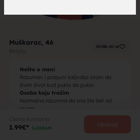
brak,
Muškarac
, 46
Sviđa mi se
Belgija
muskarci
Nešto o meni
Razuman i potpuni šaljivdija znam da
živim život kud puklo da puklo
Osoba koju tražim
Normalna razumna da zna šta želi od
za brak,
zivota
Cijena kontakta
Upoznaj
1.99€*
3.88BAM
PODIJELI