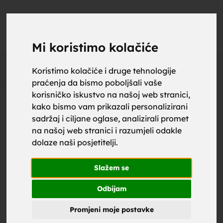
upoznaj
UPOZNAJ
0
Objavi
ZA BRAK
Mi koristimo kolačiće
Oglas
Koristimo kolačiće i druge tehnologije
praćenja da bismo poboljšali vaše
za brak,
korisničko iskustvo na našoj web stranici,
kako bismo vam prikazali personalizirani
sadržaj i ciljane oglase, analizirali promet
na našoj web stranici i razumjeli odakle
dolaze naši posjetitelji.
zene za
Slažem se
Odbijam
Promjeni moje postavke