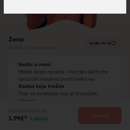
brak,
Žena
Sviđa mi se
Bosna i Hercegovina
muskarci
Nešto o meni
Mlada lijepa zgodna i vise ako zelite me
upoznati mozemo pisati preko wp
Osoba koju tražim
Trazi se muskarac koji je financijski
za brak,
situiran
Cijena kontakta
Upoznaj
1.99€*
3.88BAM
PODIJELI