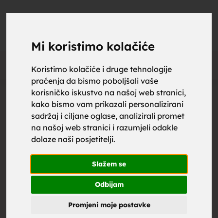
upoznaj
UPOZNAJ
0
Objavi
ZA BRAK
Mi koristimo kolačiće
Oglas
Koristimo kolačiće i druge tehnologije
praćenja da bismo poboljšali vaše
za brak,
korisničko iskustvo na našoj web stranici,
kako bismo vam prikazali personalizirani
sadržaj i ciljane oglase, analizirali promet
na našoj web stranici i razumjeli odakle
dolaze naši posjetitelji.
zene za
Slažem se
Odbijam
Promjeni moje postavke