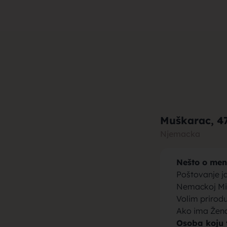
muza za b
brak, devo
Muškarac
, 4
Njemacka
Nešto o men
momci za 
Poštovanje j
Nemackoj Mi
Volim prirod
Ako ima Žena
Osoba koju 