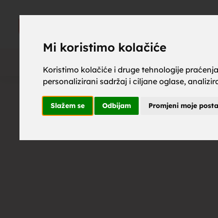
upoznaj z
UPOZNAJ
ZA BRAK
Mi koristimo kolačiće
Koristimo kolačiće i druge tehnologije praćenj
personalizirani sadržaj i ciljane oglase, analizi
brak, mus
Slažem se
Odbijam
Promjeni moje post
upoznavan