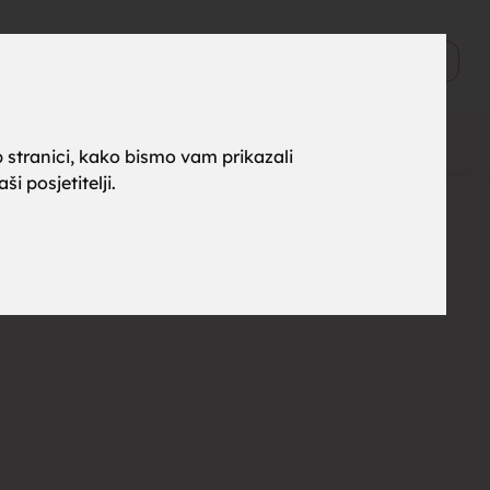
ne za
0
Objavi
 stranici, kako bismo vam prikazali
i posjetitelji.
rak,
, tražim