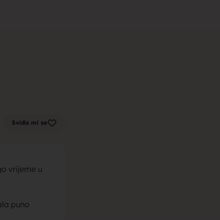
m zenu za
k sa sela,
Sviđa mi se
la, trazim
go vrijeme u
ala puno