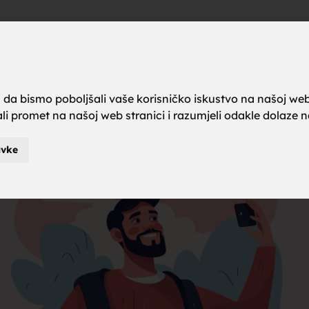
a brak, ze
Oglas
a da bismo poboljšali vaše korisničko iskustvo na našoj web
rali promet na našoj web stranici i razumjeli odakle dolaze naš
karci za b
avke
je za brak