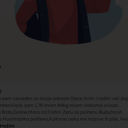
rak, traži
jke za bra
7
i
brak sa se
a sam razveden sa dvoje odrasle Djece zivim i radim već du
nhen.Visok sam 1,78 imam 84kg nisam niokome ovisan.
u Brda,Doline,Mora itd.Tražim Ženu za poštenu Budućnost.
 Muslimanka poštena,Kulturna neka me nazove ili piše. Hv
tražim