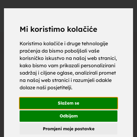
upoznaj
UPOZNAJ
0
Objavi
ZA BRAK
Mi koristimo kolačiće
Oglas
Koristimo kolačiće i druge tehnologije
praćenja da bismo poboljšali vaše
za brak,
korisničko iskustvo na našoj web stranici,
kako bismo vam prikazali personalizirani
sadržaj i ciljane oglase, analizirali promet
na našoj web stranici i razumjeli odakle
dolaze naši posjetitelji.
zene za
Slažem se
Odbijam
Promjeni moje postavke