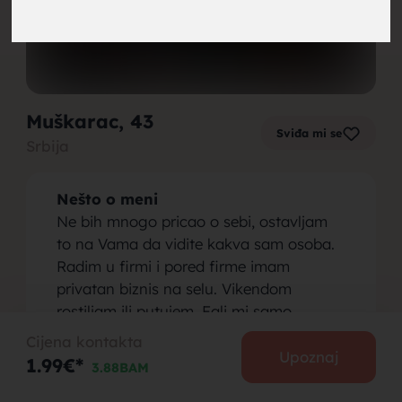
brak,
Muškarac
, 43
Sviđa mi se
Srbija
muskarci
Nešto o meni
Ne bih mnogo pricao o sebi, ostavljam
to na Vama da vidite kakva sam osoba.
Radim u firmi i pored firme imam
privatan biznis na selu. Vikendom
za brak,
rostiljam ili putujem. Fali mi samo
normlna zena za brak i stvaranje
Cijena kontakta
porodice, jedino u tome nisam imao
Upoznaj
1.99€*
3.88BAM
srece do sada.
Osoba koju tražim