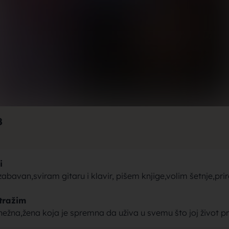
rak, traži
jke za bra
8
i
brak sa se
bavan,sviram gitaru i klavir, pišem knjige,volim šetnje,prir
tražim
ežna,žena koja je spremna da uživa u svemu što joj život pr