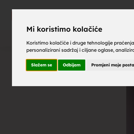
upoznaj z
UPOZNAJ
ZA BRAK
Mi koristimo kolačiće
Koristimo kolačiće i druge tehnologije praćenj
personalizirani sadržaj i ciljane oglase, analizi
brak, mus
Slažem se
Odbijam
Promjeni moje post
upoznavan