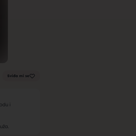
m zenu za
k sa sela,
Sviđa mi se
la, trazim
odu i
uža.