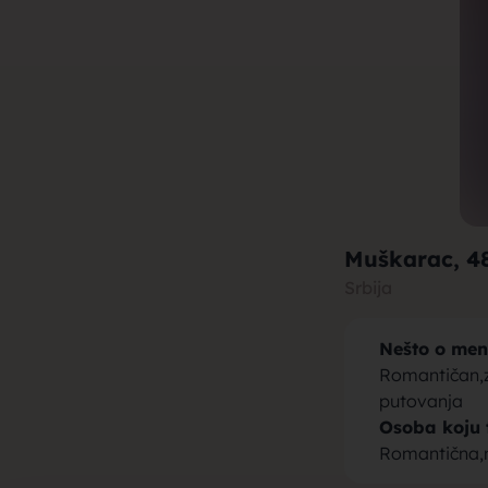
muza za b
brak, devo
Muškarac
, 4
Srbija
Nešto o men
momci za 
Romantičan,za
putovanja
Osoba koju 
Romantična,n