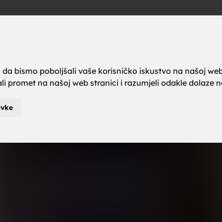
a brak, ze
Oglas
a da bismo poboljšali vaše korisničko iskustvo na našoj web
rali promet na našoj web stranici i razumjeli odakle dolaze naš
karci za b
avke
je za brak