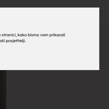
ne za
0
Objavi
 stranici, kako bismo vam prikazali
i posjetitelji.
rak,
, tražim