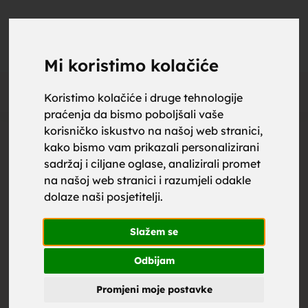
upoznaj
UPOZNAJ
0
Objavi
ZA BRAK
Mi koristimo kolačiće
Oglas
Koristimo kolačiće i druge tehnologije
praćenja da bismo poboljšali vaše
za brak,
korisničko iskustvo na našoj web stranici,
kako bismo vam prikazali personalizirani
sadržaj i ciljane oglase, analizirali promet
na našoj web stranici i razumjeli odakle
dolaze naši posjetitelji.
zene za
Slažem se
Odbijam
Promjeni moje postavke