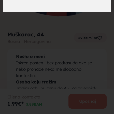
brak,
Muškarac
, 44
Sviđa mi se
Bosna i Hercegovina
muskarci
Nešto o meni
Iskren posten i bez predrasuda ako se
neko pronade neka me slobodno
kontaktira
Osoba koju tražim
za brak,
Trazim ozbiljnu zenu do 45. Za zajednicki
zivot. Ako se neko prepozna u oglasu
Cijena kontakta
moze se javit hvala i pozz
Upoznaj
1.99€*
3.88BAM