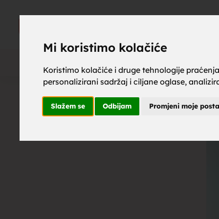
upoznaj z
UPOZNAJ
ZA BRAK
Mi koristimo kolačiće
Koristimo kolačiće i druge tehnologije praćenj
personalizirani sadržaj i ciljane oglase, analizi
brak, mus
Slažem se
Odbijam
Promjeni moje post
upoznavan