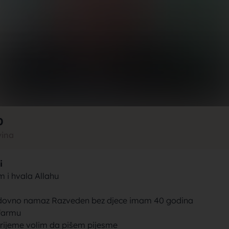
rak, traži
jke za bra
0
vina
i
brak sa se
 i hvala Allahu
dovno namaz Razveden bez djece imam 40 godina
farmu
rijeme volim da pišem pijesme