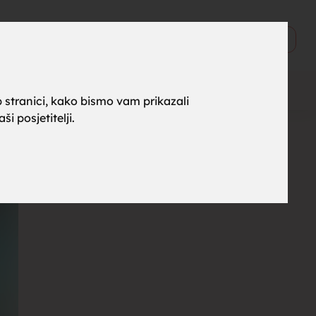
ne za
0
Objavi
 stranici, kako bismo vam prikazali
i posjetitelji.
rak,
, tražim