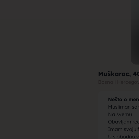
muza za b
brak, devo
Muškarac
, 4
Bosna i Hercego
Nešto o men
momci za 
Musliman sam
Na svemu
Obavljam re
Imam svoju 
U slobodno v