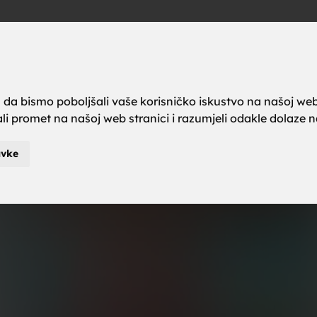
a brak, ze
Oglas
a da bismo poboljšali vaše korisničko iskustvo na našoj web
rali promet na našoj web stranici i razumjeli odakle dolaze naš
karci za b
avke
je za brak