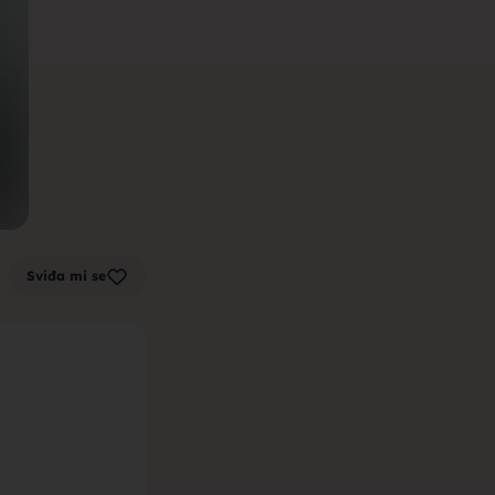
m zenu za
k sa sela,
Sviđa mi se
la, trazim