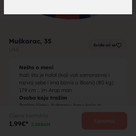
brak,
Muškarac
, 35
Sviđa mi se
UAE
muskarci
Nešto o meni
traži šta je halal (koji voli samorazvoj i
razvoj sebe i ima biznis u Bosni) (80 kg)
179 cm .. im Arap man
Osoba koju tražim
za brak,
Tražim lijepu, ljubaznu ženu koja je
zainteresovana za sebe i želi da se skrasi
Cijena kontakta
Upoznaj
1.99€*
3.88BAM
PODIJELI