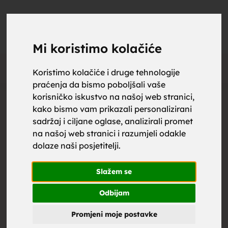
upoznaj
UPOZNAJ
0
Objavi
ZA BRAK
Mi koristimo kolačiće
Oglas
Koristimo kolačiće i druge tehnologije
praćenja da bismo poboljšali vaše
za brak,
korisničko iskustvo na našoj web stranici,
kako bismo vam prikazali personalizirani
sadržaj i ciljane oglase, analizirali promet
na našoj web stranici i razumjeli odakle
dolaze naši posjetitelji.
zene za
Slažem se
Odbijam
Promjeni moje postavke