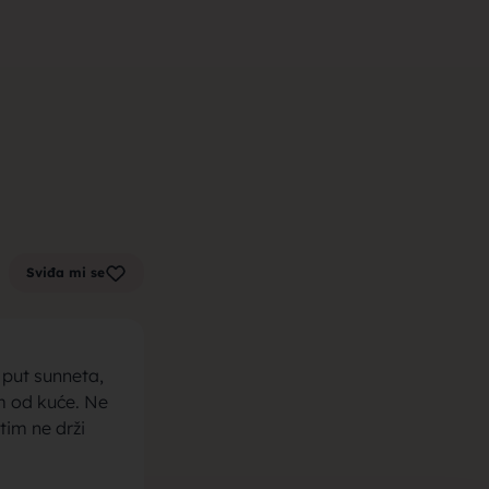
m zenu za
k sa sela,
Sviđa mi se
la, trazim
 put sunneta,
m od kuće. Ne
tim ne drži