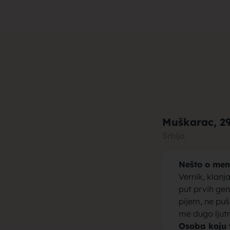
muza za b
brak, devo
Muškarac
, 2
Srbija
Nešto o men
momci za 
Vernik, klan
put prvih ge
pijem, ne puš
me dugo ljutn
Osoba koju 