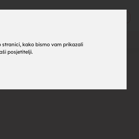
ne za
0
Objavi
 stranici, kako bismo vam prikazali
i posjetitelji.
rak,
, tražim