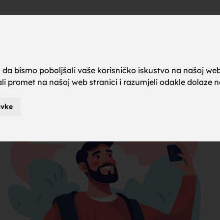
a brak, ze
Oglas
a da bismo poboljšali vaše korisničko iskustvo na našoj web
rali promet na našoj web stranici i razumjeli odakle dolaze naš
karci za b
avke
je za brak