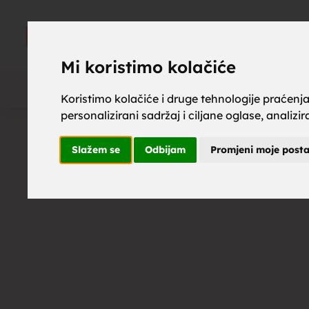
upoznaj z
UPOZNAJ
ZA BRAK
Mi koristimo kolačiće
Koristimo kolačiće i druge tehnologije praćenj
personalizirani sadržaj i ciljane oglase, analizi
brak, mus
Slažem se
Odbijam
Promjeni moje post
upoznavan