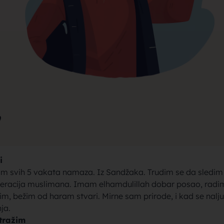
rak, traži
jke za bra
9
i
brak sa se
jam svih 5 vakata namaza. Iz Sandžaka. Trudim se da sledim
neracija muslimana. Imam elhamdulillah dobar posao, radi
im, bežim od haram stvari. Mirne sam prirode, i kad se nalju
ja.
tražim