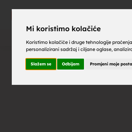
upoznaj z
UPOZNAJ
ZA BRAK
Mi koristimo kolačiće
Koristimo kolačiće i druge tehnologije praćenj
personalizirani sadržaj i ciljane oglase, analizi
brak, mus
Slažem se
Odbijam
Promjeni moje post
upoznavan