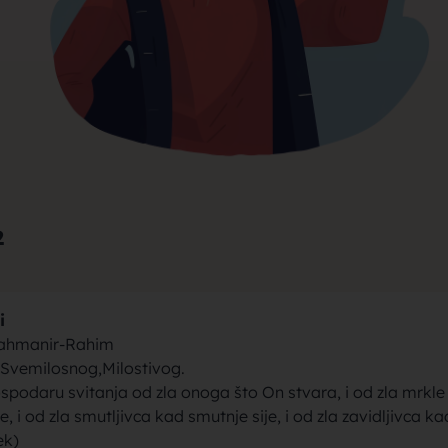
rak, traži
jke za bra
2
i
brak sa se
Rahmanir-Rahim
 Svemilosnog,Milostivog.
podaru svitanja od zla onoga što On stvara, i od zla mrkle
, i od zla smutljivca kad smutnje sije, i od zla zavidljivca ka
ek)