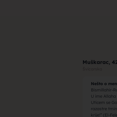
muza za b
brak, devo
Muškarac
, 4
Švicarska
Nešto o men
momci za 
Bismillahir-
U ime Allaha
Uticem se Gos
razastre tmine
krije!” (El-Fel