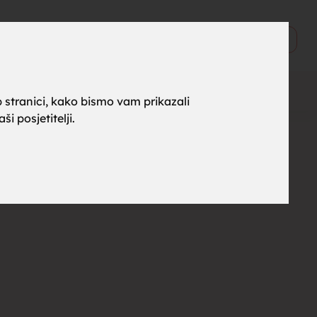
ne za
0
Objavi
 stranici, kako bismo vam prikazali
i posjetitelji.
rak,
, tražim