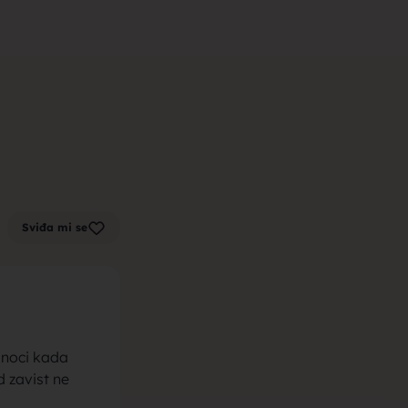
m zenu za
k sa sela,
Sviđa mi se
la, trazim
 noci kada
d zavist ne