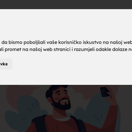
a brak, ze
Oglas
a da bismo poboljšali vaše korisničko iskustvo na našoj web
rali promet na našoj web stranici i razumjeli odakle dolaze naš
karci za b
avke
je za brak