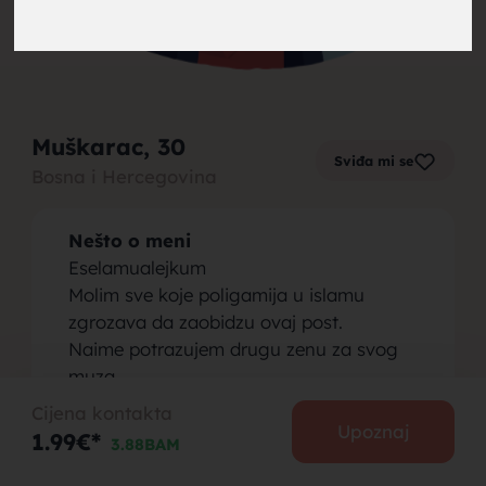
brak,
Muškarac
, 30
Sviđa mi se
Bosna i Hercegovina
muskarci
Nešto o meni
Eselamualejkum
Molim sve koje poligamija u islamu
zgrozava da zaobidzu ovaj post.
Naime potrazujem drugu zenu za svog
za brak,
muza .
Godine od 20 -25
Cijena kontakta
Potrebno da bude vjernica,namaz
Upoznaj
1.99€*
3.88BAM
obavezan ,hidzab obavezan,bez
konzumacije poroka( cigara)