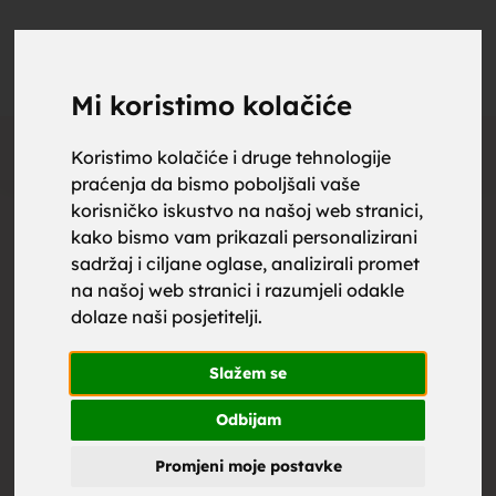
upoznaj
UPOZNAJ
0
Objavi
ZA BRAK
Mi koristimo kolačiće
Oglas
Koristimo kolačiće i druge tehnologije
praćenja da bismo poboljšali vaše
za brak,
korisničko iskustvo na našoj web stranici,
kako bismo vam prikazali personalizirani
sadržaj i ciljane oglase, analizirali promet
na našoj web stranici i razumjeli odakle
dolaze naši posjetitelji.
zene za
Slažem se
Odbijam
Promjeni moje postavke