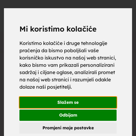
upoznaj
UPOZNAJ
0
Objavi
ZA BRAK
Mi koristimo kolačiće
Oglas
Koristimo kolačiće i druge tehnologije
praćenja da bismo poboljšali vaše
za brak,
korisničko iskustvo na našoj web stranici,
kako bismo vam prikazali personalizirani
sadržaj i ciljane oglase, analizirali promet
na našoj web stranici i razumjeli odakle
dolaze naši posjetitelji.
zene za
Slažem se
Odbijam
Promjeni moje postavke