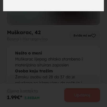
brak,
Muškarac
, 42
Sviđa mi se
Bosna i Hercegovina
muskarci
Nešto o meni
Muškarac lijepog ahlaka stambeno i
materijalno situiran zaposlen
Osoba koju tražim
Žensku osobu od 28 do 37 da je
za brak,
privržena za islam vjeru da poštuje i
cijeni
Cijena kontakta
Upoznaj
1.99€*
3.88BAM
PODIJELI