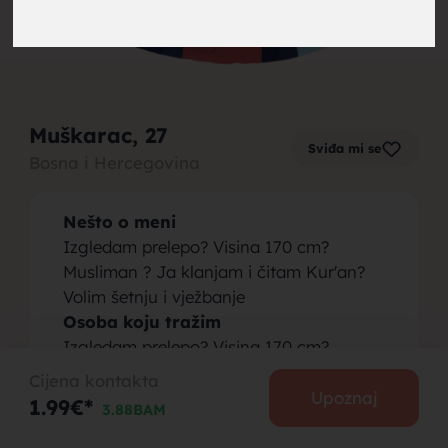
brak,
Muškarac
, 27
Sviđa mi se
Bosna i Hercegovina
muskarci
Nešto o meni
Izgledam prelepo? Visina 170 cm?
Musliman ? Ja klanjam i čitam Kur'an?
Volim šetnju i vježbanje
Osoba koju tražim
za brak,
Izgledam prelepo? Visina 170 cm?
Musliman ? Ja klanjam i čitam Kur'an?
Cijena kontakta
Volim šetnju i vježbanje
Upoznaj
1.99€*
3.88BAM