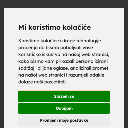
upoznaj
UPOZNAJ
0
Objavi
ZA BRAK
Mi koristimo kolačiće
Oglas
Koristimo kolačiće i druge tehnologije
praćenja da bismo poboljšali vaše
za brak,
korisničko iskustvo na našoj web stranici,
kako bismo vam prikazali personalizirani
sadržaj i ciljane oglase, analizirali promet
na našoj web stranici i razumjeli odakle
dolaze naši posjetitelji.
zene za
Slažem se
Odbijam
Promjeni moje postavke