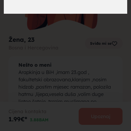
brak,
Žena
, 23
Sviđa mi se
Bosna i Hercegovina
muskarci
Nešto o meni
Arapkinja u BiH ,imam 23.god ,
fakultetski obrazovana,klanjam ,nosim
hidzab ,postim mjesec ramazan, polozila
hatmu ,lijepa,vesela duša ,volim duge
za brak,
ljetne šetnje ,trazim muslimana po
mogućnosti da je do 30godina za
Cijena kontakta
upoznavanje i brak.
Upoznaj
1.99€*
3.88BAM
Osoba koju tražim
Muškarac do 30god ,skolovan ,lijepog