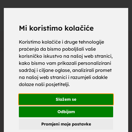
upoznaj
UPOZNAJ
0
Objavi
ZA BRAK
Mi koristimo kolačiće
Oglas
Koristimo kolačiće i druge tehnologije
praćenja da bismo poboljšali vaše
za brak,
korisničko iskustvo na našoj web stranici,
kako bismo vam prikazali personalizirani
sadržaj i ciljane oglase, analizirali promet
na našoj web stranici i razumjeli odakle
dolaze naši posjetitelji.
zene za
Slažem se
Odbijam
Promjeni moje postavke