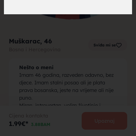
brak,
Muškarac
, 46
Sviđa mi se
Bosna i Hercegovina
muskarci
Nešto o meni
Imam 46 godina, razveden odavno, bez
djece. Imam stalni posao ali je plata
prava bosanska, jeste na vrijeme ali nije
puno.
za brak,
Miran, introvertan, volim životinje i
prirodu.
Cijena kontakta
Osoba koju tražim
Upoznaj
1.99€*
3.88BAM
Tražim hanumu do 46 godina koja ima
slične karakteristike mojima. Može i