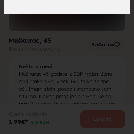
brak,
Muškarac
, 45
Sviđa mi se
Bosna i Hercegovina
muskarci
Nešto o meni
Muškarac 45 godina iz SBK tražim ženu
radi braka aBd. Visok 190, 90kg zelene
oči. Imam stalni posao i stambeno sam
situiran. Nakon preseljenja r. Babuke od
za brak,
prije 2 godine, živim s majkom na selu da
pomognem koliko mogu.
Cijena kontakta
Ne izlazim u nočne izlaske i klubove,
Upoznaj
1.99€*
3.88BAM
volim prirodu...
Osoba koju tražim