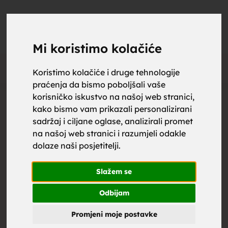
upoznaj
UPOZNAJ
0
Objavi
ZA BRAK
Mi koristimo kolačiće
Oglas
Koristimo kolačiće i druge tehnologije
praćenja da bismo poboljšali vaše
za brak,
korisničko iskustvo na našoj web stranici,
kako bismo vam prikazali personalizirani
sadržaj i ciljane oglase, analizirali promet
na našoj web stranici i razumjeli odakle
dolaze naši posjetitelji.
zene za
Slažem se
Odbijam
Promjeni moje postavke