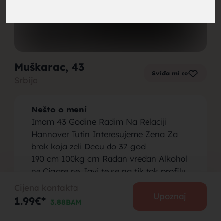
brak,
Muškarac
, 43
Sviđa mi se
Srbija
muskarci
Nešto o meni
Imam 43 Godine Radim Na Relaciji
Hannover Tutin Interesujeme Zena Za
brak koja zeli Decu do 37 god
190 cm 100kg crn Radan vredan Alkohol
za brak,
ne Cigare ne Javi te se na tik tok profilu
fb instagram
Cijena kontakta
Osoba koju tražim
Upoznaj
1.99€*
3.88BAM
Zenu do 37 god Koja zeli Porodicu Brak
Samo Ozbiljne Nemacka Eu Srbija Ex