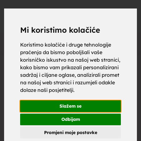
upoznaj
UPOZNAJ
0
Objavi
ZA BRAK
Mi koristimo kolačiće
Oglas
Koristimo kolačiće i druge tehnologije
praćenja da bismo poboljšali vaše
za brak,
korisničko iskustvo na našoj web stranici,
kako bismo vam prikazali personalizirani
sadržaj i ciljane oglase, analizirali promet
na našoj web stranici i razumjeli odakle
dolaze naši posjetitelji.
zene za
Slažem se
Odbijam
Promjeni moje postavke