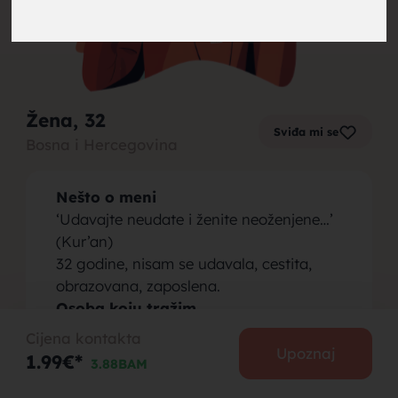
brak,
Žena
, 32
Sviđa mi se
Bosna i Hercegovina
muskarci
Nešto o meni
‘Udavajte neudate i ženite neoženjene…’
(Kur’an)
32 godine, nisam se udavala, cestita,
obrazovana, zaposlena.
za brak,
Osoba koju tražim
U potrazi za cestitim insanom, od 32 do
Cijena kontakta
37 godina zivota, da je u vjeri i sa
Upoznaj
1.99€*
3.88BAM
namazom.
Da je kulturan, obrazovan i odgojen na