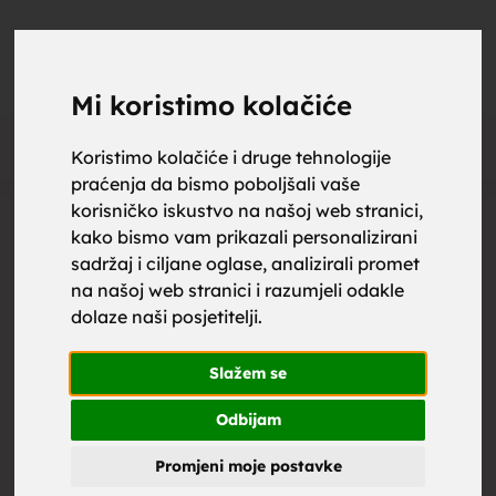
upoznaj
UPOZNAJ
0
Objavi
ZA BRAK
Mi koristimo kolačiće
Oglas
Koristimo kolačiće i druge tehnologije
praćenja da bismo poboljšali vaše
za brak,
korisničko iskustvo na našoj web stranici,
kako bismo vam prikazali personalizirani
sadržaj i ciljane oglase, analizirali promet
na našoj web stranici i razumjeli odakle
dolaze naši posjetitelji.
zene za
Slažem se
Odbijam
Promjeni moje postavke