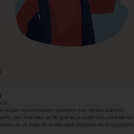
rak, traži
jke za bra
2
i
brak sa se
jkum
ktikujem vjeru klanjam i obavljam sve vjerske dužnosti.
gartu, ako ima neko do 30 god da je ovdje blizu još bolje ali
roblem da se dođe da se želi udati šerijatski da se upoznam