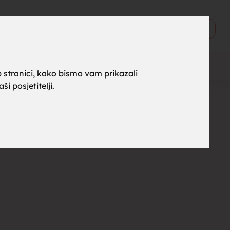
ne za
0
Objavi
 stranici, kako bismo vam prikazali
i posjetitelji.
rak,
, tražim