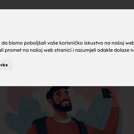
a brak, ze
Oglas
a da bismo poboljšali vaše korisničko iskustvo na našoj web
rali promet na našoj web stranici i razumjeli odakle dolaze naš
karci za b
avke
je za brak