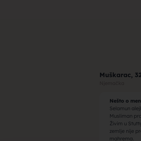
muza za b
brak, devo
Muškarac
, 3
Njemačka
Nešto o men
momci za 
Selamun ale
Musliman pra
Živim u Stutt
zemlje nije p
mahrema.