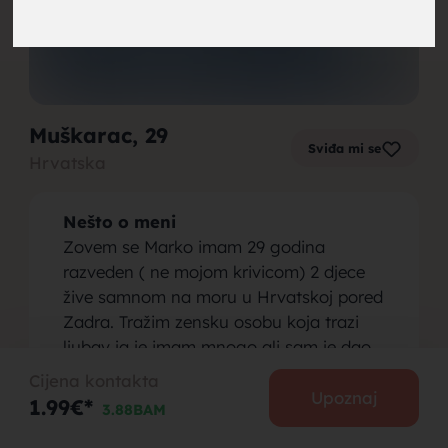
brak,
Muškarac
, 29
Sviđa mi se
Hrvatska
muskarci
Nešto o meni
Zovem se Marko imam 29 godina
razveden ( ne mojom krivicom) 2 djece
žive samnom na moru u Hrvatskoj pored
Zadra. Tražim zensku osobu koja trazi
za brak,
ljubav ja je imam mnogo ali sam je dao
krivoj osobi...iskren sam pa želim da znas
Cijena kontakta
nesto odmah u početku...ja sam osoba
Upoznaj
1.99€*
3.88BAM
sa invaliditetom ali nemoj da te to koći
da se javis sasvim sam normalan poput