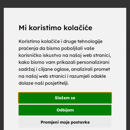
upoznaj
UPOZNAJ
0
Objavi
ZA BRAK
Mi koristimo kolačiće
Oglas
Koristimo kolačiće i druge tehnologije
praćenja da bismo poboljšali vaše
za brak,
korisničko iskustvo na našoj web stranici,
kako bismo vam prikazali personalizirani
sadržaj i ciljane oglase, analizirali promet
na našoj web stranici i razumjeli odakle
dolaze naši posjetitelji.
zene za
Slažem se
Odbijam
Promjeni moje postavke