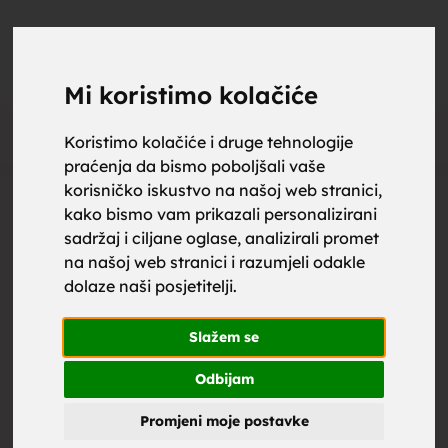
upoznaj
UPOZNAJ
0
Objavi
ZA BRAK
Mi koristimo kolačiće
Oglas
Koristimo kolačiće i druge tehnologije
praćenja da bismo poboljšali vaše
za brak,
korisničko iskustvo na našoj web stranici,
kako bismo vam prikazali personalizirani
sadržaj i ciljane oglase, analizirali promet
na našoj web stranici i razumjeli odakle
dolaze naši posjetitelji.
zene za
Slažem se
Odbijam
Promjeni moje postavke