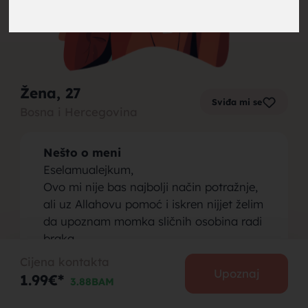
brak,
Žena
, 27
Sviđa mi se
Bosna i Hercegovina
muskarci
Nešto o meni
Eselamualejkum,
Ovo mi nije bas najbolji način potražnje,
ali uz Allahovu pomoć i iskren nijjet želim
da upoznam momka sličnih osobina radi
za brak,
braka.
Imam 27 godina, stanujem u Sarajevu
Cijena kontakta
gdje i radim. Visokoobrazovana sam
Upoznaj
1.99€*
3.88BAM
osoba, vjernica, citam Kur’an
svakodnevno i obavljam namaz. Nisam