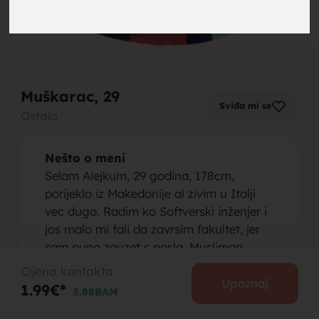
brak,
Muškarac
, 29
Sviđa mi se
Ostalo
muskarci
Nešto o meni
Selam Alejkum, 29 godina, 178cm,
porijeklo iz Makedonije al zivim u Italji
vec dugo. Radim ko Softverski inženjer i
jos malo mi fali da zavrsim fakultet, jer
za brak,
sam puno zauzet s posla. Musliman,
pridrzava se vjeri.
Cijena kontakta
Osoba koju tražim
Upoznaj
1.99€*
3.88BAM
Trazim vjernicu od 22-32g za
upoznavanje iskljucivo radi brak.