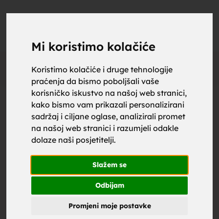
upoznaj
UPOZNAJ
0
Objavi
ZA BRAK
Mi koristimo kolačiće
Oglas
Koristimo kolačiće i druge tehnologije
praćenja da bismo poboljšali vaše
za brak,
korisničko iskustvo na našoj web stranici,
kako bismo vam prikazali personalizirani
sadržaj i ciljane oglase, analizirali promet
na našoj web stranici i razumjeli odakle
dolaze naši posjetitelji.
zene za
Slažem se
Odbijam
Promjeni moje postavke