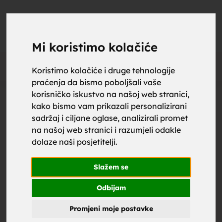
upoznaj
UPOZNAJ
0
Objavi
ZA BRAK
Mi koristimo kolačiće
Oglas
Koristimo kolačiće i druge tehnologije
praćenja da bismo poboljšali vaše
za brak,
korisničko iskustvo na našoj web stranici,
kako bismo vam prikazali personalizirani
sadržaj i ciljane oglase, analizirali promet
na našoj web stranici i razumjeli odakle
dolaze naši posjetitelji.
zene za
Slažem se
Odbijam
Promjeni moje postavke