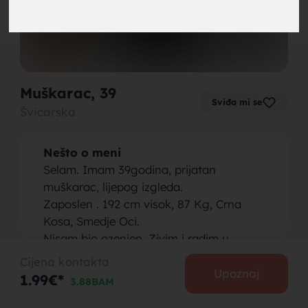
brak,
Muškarac
, 39
Sviđa mi se
Švicarska
muskarci
Nešto o meni
Selam. Imam 39godina, prijatan
muškarac, lijepog izgleda.
Zaposlen . 192 cm visok, 87 Kg, Crna
Kosa, Smedje Oci.
za brak,
Nisam bio ozenjen. Zivim i radim u
Švicarskoj.
Cijena kontakta
Osoba koju tražim
Upoznaj
1.99€*
3.88BAM
Trazim ozbiljnu osobu koja ne laze i ne
vara! Koja je ozbiljna i zeli krenut