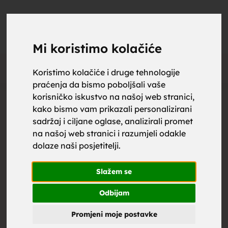
upoznaj
UPOZNAJ
0
Objavi
ZA BRAK
Mi koristimo kolačiće
Oglas
Koristimo kolačiće i druge tehnologije
praćenja da bismo poboljšali vaše
za brak,
korisničko iskustvo na našoj web stranici,
kako bismo vam prikazali personalizirani
sadržaj i ciljane oglase, analizirali promet
na našoj web stranici i razumjeli odakle
dolaze naši posjetitelji.
zene za
Slažem se
Odbijam
Promjeni moje postavke