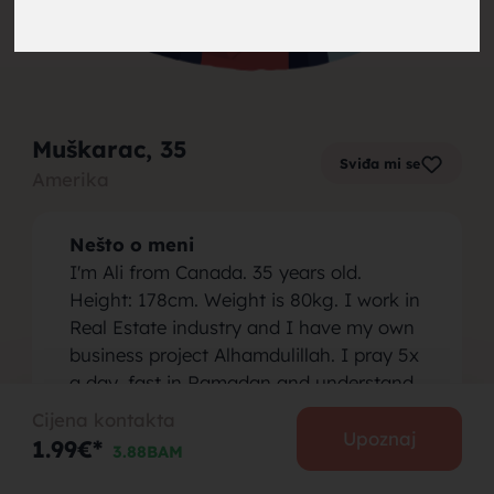
brak,
Muškarac
, 35
Sviđa mi se
Amerika
muskarci
Nešto o meni
I'm Ali from Canada. 35 years old.
Height: 178cm. Weight is 80kg. I work in
Real Estate industry and I have my own
business project Alhamdulillah. I pray 5x
za brak,
a day, fast in Ramadan and understand
the Qur'an in english. I love to travel and
Cijena kontakta
i'm ambitious towards my future goals. I
Upoznaj
1.99€*
3.88BAM
wish to have a good family life.
Osoba koju tražim