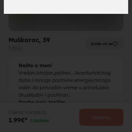
brak,
Muškarac
, 39
Sviđa mi se
Srbija
muskarci
Nešto o meni
Vredan,istrajan,pošten....Avanturistickog
duha i mnogo pozitivne energije,mnogo
volim da provodim vreme u prirodi,jako
druzeljubiv i pozitivan.
za brak,
Osoba koju tražim
Trazim žensku osobu pre svega da je
Cijena kontakta
pozitivna i da je verna,neko ko voli
Upoznaj
1.99€*
3.88BAM
prirodu i koja će mi biti podrška kao i ja
njoj