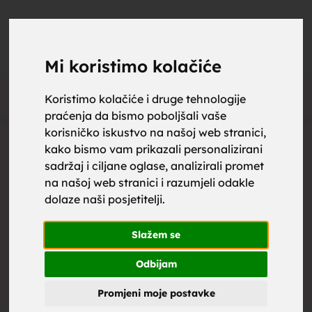
upoznaj
UPOZNAJ
0
Objavi
ZA BRAK
Mi koristimo kolačiće
Oglas
Koristimo kolačiće i druge tehnologije
praćenja da bismo poboljšali vaše
za brak,
korisničko iskustvo na našoj web stranici,
kako bismo vam prikazali personalizirani
sadržaj i ciljane oglase, analizirali promet
na našoj web stranici i razumjeli odakle
dolaze naši posjetitelji.
zene za
Slažem se
Odbijam
Promjeni moje postavke