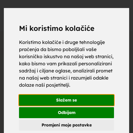
upoznaj
UPOZNAJ
0
Objavi
ZA BRAK
Mi koristimo kolačiće
Otključaj kontakt
Koristimo kolačiće i druge tehnologije
praćenja da bismo poboljšali vaše
za brak,
korisničko iskustvo na našoj web stranici,
Cijena kontakta:
kako bismo vam prikazali personalizirani
sadržaj i ciljane oglase, analizirali promet
1.99
€
Društvene mreže
na našoj web stranici i razumjeli odakle
dolaze naši posjetitelji.
zene za
Slažem se
Žena
, 38
Ostalo
Odbijam
Promjeni moje postavke