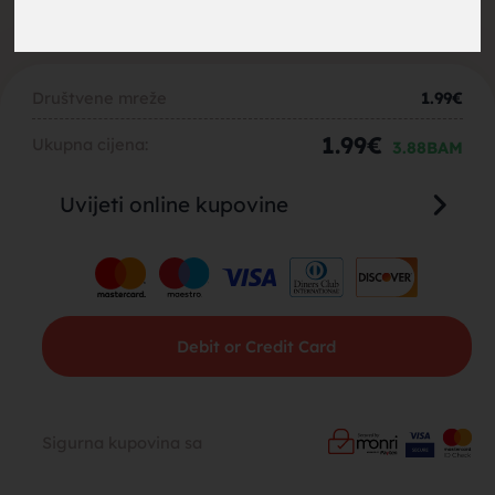
brak,
Društvene mreže
1.99
€
1.99
€
Ukupna cijena:
3.88
BAM
Uvijeti online kupovine
muskarci
Debit or Credit Card
za brak,
Sigurna kupovina sa