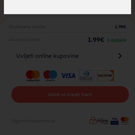
brak,
Društvene mreže
1.99
€
1.99
€
Ukupna cijena:
3.88
BAM
Uvijeti online kupovine
muskarci
Debit or Credit Card
za brak,
Sigurna kupovina sa