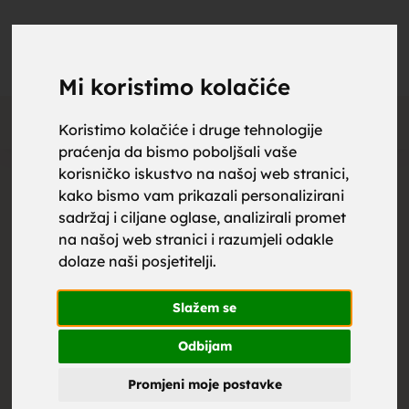
upoznaj
UPOZNAJ
0
Objavi
ZA BRAK
Mi koristimo kolačiće
Otključaj kontakt
Koristimo kolačiće i druge tehnologije
praćenja da bismo poboljšali vaše
za brak,
korisničko iskustvo na našoj web stranici,
Cijena kontakta:
kako bismo vam prikazali personalizirani
sadržaj i ciljane oglase, analizirali promet
1.99
€
Društvene mreže
na našoj web stranici i razumjeli odakle
dolaze naši posjetitelji.
zene za
Žena
, 61
Slažem se
Bosna i
Hercegovina
Odbijam
Promjeni moje postavke