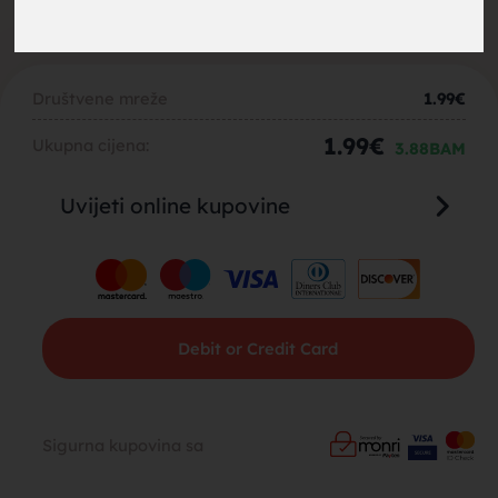
brak,
Društvene mreže
1.99
€
1.99
€
Ukupna cijena:
3.88
BAM
Uvijeti online kupovine
muskarci
Debit or Credit Card
za brak,
Sigurna kupovina sa