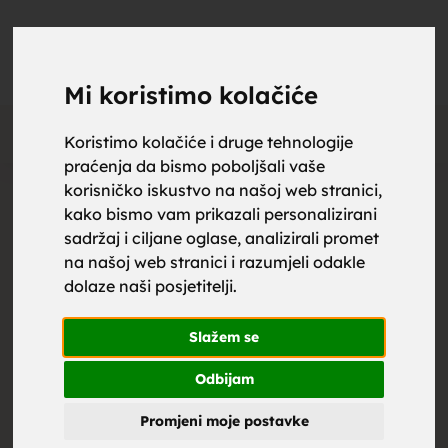
upoznaj
UPOZNAJ
0
Objavi
ZA BRAK
Mi koristimo kolačiće
Otključaj kontakt
Koristimo kolačiće i druge tehnologije
praćenja da bismo poboljšali vaše
za brak,
korisničko iskustvo na našoj web stranici,
Cijena kontakta:
kako bismo vam prikazali personalizirani
sadržaj i ciljane oglase, analizirali promet
1.99
€
Društvene mreže
na našoj web stranici i razumjeli odakle
dolaze naši posjetitelji.
zene za
Slažem se
Žena
, 33
Makedonija
Odbijam
Promjeni moje postavke