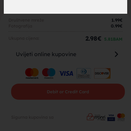
Hercegovina
brak,
Društvene mreže
1.99
€
Fotografija
0.99
€
2.98
€
Ukupna cijena:
5.81
BAM
Uvijeti online kupovine
muskarci
Debit or Credit Card
za brak,
Sigurna kupovina sa