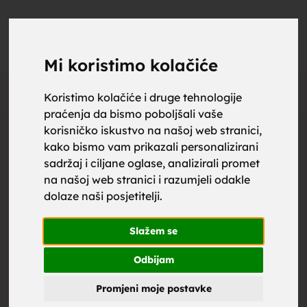
upoznaj
UPOZNAJ
0
Objavi
ZA BRAK
Mi koristimo kolačiće
Otključaj kontakt
Koristimo kolačiće i druge tehnologije
praćenja da bismo poboljšali vaše
za brak,
korisničko iskustvo na našoj web stranici,
Cijena kontakta:
kako bismo vam prikazali personalizirani
sadržaj i ciljane oglase, analizirali promet
1.99
€
Društvene mreže
na našoj web stranici i razumjeli odakle
dolaze naši posjetitelji.
zene za
2.98
€
Društvene mreže + Fotografij
a
Slažem se
Odbijam
Muškarac
, 50
Promjeni moje postavke
Bosna i