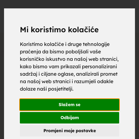
upoznaj
UPOZNAJ
0
Objavi
ZA BRAK
Mi koristimo kolačiće
Otključaj kontakt
Koristimo kolačiće i druge tehnologije
praćenja da bismo poboljšali vaše
za brak,
korisničko iskustvo na našoj web stranici,
Cijena kontakta:
kako bismo vam prikazali personalizirani
sadržaj i ciljane oglase, analizirali promet
1.99
€
Društvene mreže
na našoj web stranici i razumjeli odakle
dolaze naši posjetitelji.
zene za
Slažem se
Muškarac
, 38
Makedonija
Odbijam
Promjeni moje postavke