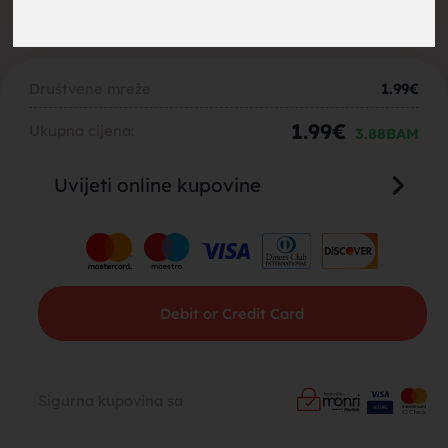
brak,
Društvene mreže
1.99
€
1.99
€
Ukupna cijena:
3.88
BAM
Uvijeti online kupovine
muskarci
Debit or Credit Card
za brak,
Sigurna kupovina sa