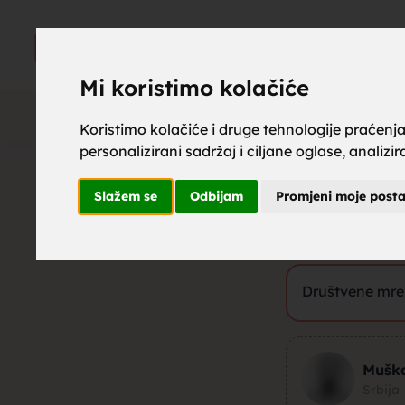
upoznaj z
UPOZNAJ
ZA BRAK
Mi koristimo kolačiće
Koristimo kolačiće i druge tehnologije praćenj
personalizirani sadržaj i ciljane oglase, analizi
brak, mus
Cijena kontakta:
Slažem se
Odbijam
Promjeni moje post
Društvene mre
Društvene mrež
upoznavan
Mušk
Srbija