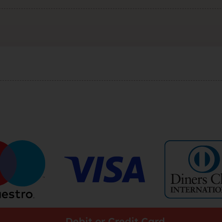
rak, traži
jke za bra
brak sa se
Debit or Credit Card