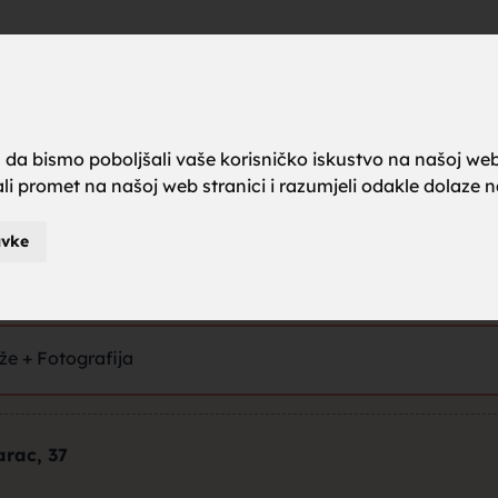
a brak, ze
Otključaj kontakt
a da bismo poboljšali vaše korisničko iskustvo na našoj web
rali promet na našoj web stranici i razumjeli odakle dolaze naš
karci za b
avke
že
e + Fotografij
a
je za brak
arac
, 37