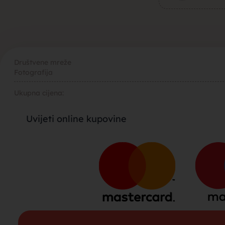
muza za b
Društvene mreže
Fotografija
brak, devo
Ukupna cijena:
Uvijeti online kupovine
momci za 