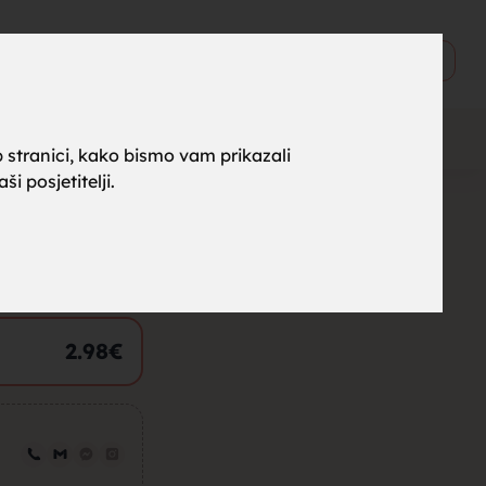
ne za
0
Objavi
 stranici, kako bismo vam prikazali
i posjetitelji.
rak,
1.99
€
2.98
€
, tražim