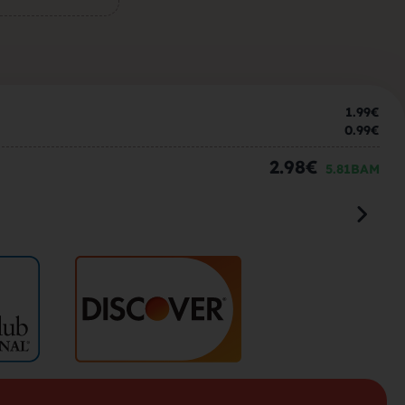
m zenu za
1.99
€
0.99
€
2.98
€
k sa sela,
5.81
BAM
la, trazim